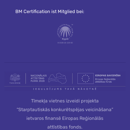
BM Certification ist Mitglied bei:
Tīmekļa vietnes izveidi projekta
“Starptautiskās konkurētspējas veicināšana”
ietvaros finansē Eiropas Reģionālās
attīstības fonds.