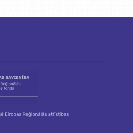
sē Eiropas Reģionālās attīstības