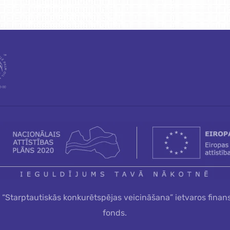
a “Starptautiskās konkurētspējas veicināšana” ietvaros finan
fonds.