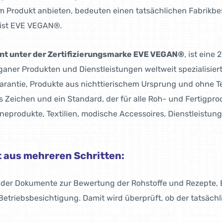
 Produkt anbieten, bedeuten einen tatsächlichen Fabrikbe
 ist EVE VEGAN®.
nnt unter der Zertifizierungsmarke EVE VEGAN®
, ist eine
 veganer Produkten und Dienst­leistungen weltweit spezialisie
Garantie, Produkte aus nichttierischem Ursprung und ohne T
 Zeichen und ein Standard, der für alle Roh- und Fertigprodu
produkte, Textilien, modi­sche Accessoires, Dienstleistung
 aus mehre­ren Schritten:
g der Doku­mente zur Bewertung der Rohstoffe und Rezepte, 
 Be­triebs­besichtigung. Damit wird überprüft, ob der tatsäch