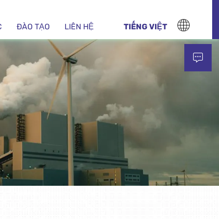
C
ĐÀO TẠO
LIÊN HỆ
TIẾNG VIỆT