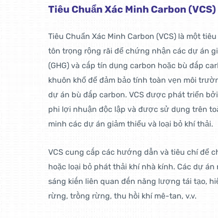
Tiêu Chuẩn Xác Minh Carbon (VCS) 
Tiêu Chuẩn Xác Minh Carbon (VCS) là một tiê
tôn trọng rộng rãi để chứng nhận các dự án gi
(GHG) và cấp tín dụng carbon hoặc bù đắp ca
khuôn khổ để đảm bảo tính toàn vẹn môi trườ
dự án bù đắp carbon. VCS được phát triển bởi
phi lợi nhuận độc lập và được sử dụng trên t
minh các dự án giảm thiểu và loại bỏ khí thải.
VCS cung cấp các hướng dẫn và tiêu chí để 
hoặc loại bỏ phát thải khí nhà kính. Các dự á
sáng kiến liên quan đến năng lượng tái tạo, h
rừng, trồng rừng, thu hồi khí mê-tan, v.v.