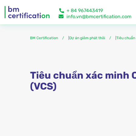
+ 84 967443419
info.vn@bmcertification.com
BM Certification
|
Dự án giảm phát thải
|
Tiêu chuẩn
Tiêu chuẩn xác minh 
(VCS)