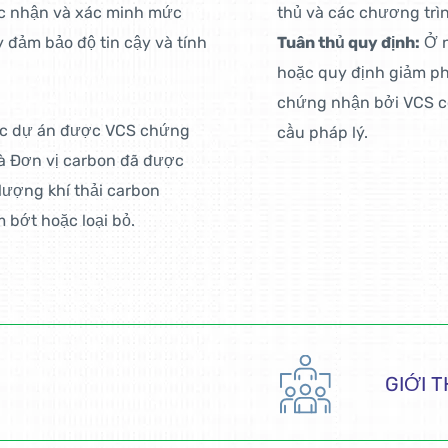
ác nhận và xác minh mức
thủ và các chương trì
 đảm bảo độ tin cậy và tính
Tuân thủ quy định:
Ở n
hoặc quy định giảm ph
chứng nhận bởi VCS có
các dự án được VCS chứng
cầu pháp lý.
là Đơn vị carbon đã được
lượng khí thải carbon
 bớt hoặc loại bỏ.
GIỚI 