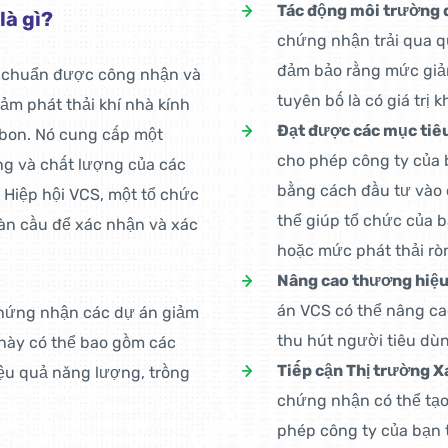
Tác động môi trường 
là gì?
chứng nhận trải qua q
đảm bảo rằng mức giảm
u chuẩn được công nhận và
tuyên bố là có giá trị 
ảm phát thải khí nhà kính
Đạt được các mục tiêu
rbon. Nó cung cấp một
cho phép công ty của 
ng và chất lượng của các
bằng cách đầu tư vào
 Hiệp hội VCS, một tổ chức
thể giúp tổ chức của 
oàn cầu để xác nhận và xác
hoặc mức phát thải rò
Nâng cao thương hiệu
án VCS có thể nâng ca
chứng nhận các dự án giảm
thu hút người tiêu dùn
n này có thể bao gồm các
Tiếp cận Thị trường X
iệu quả năng lượng, trồng
chứng nhận có thể tạo 
phép công ty của bạn t