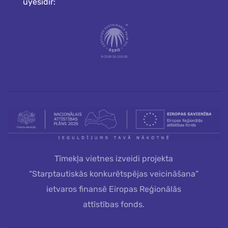
üyesidir:
Tīmekļa vietnes izveidi projekta
“Starptautiskās konkurētspējas veicināšana”
ietvaros finansē Eiropas Reģionālās
attīstības fonds.