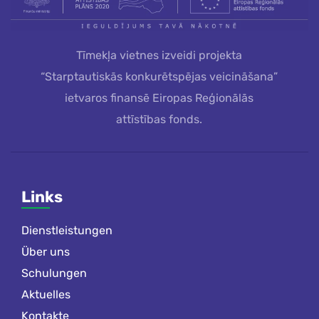
Tīmekļa vietnes izveidi projekta
“Starptautiskās konkurētspējas veicināšana”
ietvaros finansē Eiropas Reģionālās
attīstības fonds.
Links
Dienstleistungen
Über uns
Schulungen
Aktuelles
Kontakte