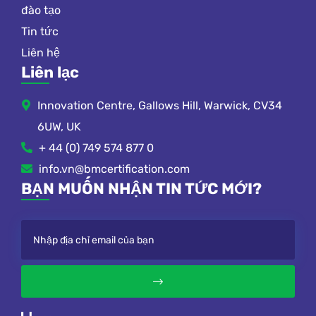
đào tạo
Tin tức
Liên hệ
Liên lạc
Innovation Centre, Gallows Hill, Warwick, CV34
6UW, UK
+ 44 (0) 749 574 877 0
info.vn@bmcertification.com
BẠN MUỐN NHẬN TIN TỨC MỚI?