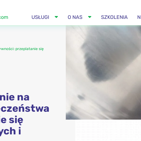
.com
USŁUGI
O NAS
SZKOLENIA
N
wności: przeplatanie się
nie na
ieczeństwa
e się
ych i