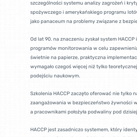
szczególności systemu analizy zagrożeń i kr
spożywczego i amerykańskiego programu lotów
jako panaceum na problemy związane z bezp
Od lat 90. na znaczeniu zyskał system HACCP 
programów monitorowania w celu zapewnienia
świetnie na papierze, praktyczna implementacj
wymagało czegoś więcej niż tylko teoretycznej
podejściu naukowym.
Szkolenia HACCP zaczęto oferować nie tylko na
zaangażowania w bezpieczeństwo żywności w 
a pracownikami położyła podwaliny pod dzisiej
HACCP jest zasadniczo systemem, który ident