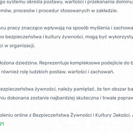
ego systemu określa postawy, wartości i przekonania dominu
emów, procesów i procedur stosowanych w zakładzie.
jscu pracy znacząco wpływają na sposób myślenia i zachow
edno bezpieczeństwa i kultury żywności, mogą być wykorzys
 w organizacji.
 złożona dziedzina. Reprezentuje kompleksowe podejście do
również rolę ludzkich postaw, wartości i zachowań.
ezpieczeństwa żywności, należy pamiętać, że ten obszar bad
aniu dokonana zostanie najbardziej skuteczna i trwała pop
eniu online z Bezpieczeństwa Żywności i Kultury Jakości. Ap
91