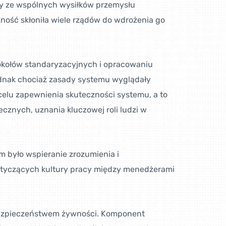
ny ze wspólnych wysiłków przemysłu
ość skłoniła wiele rządów do wdrożenia go
tokołów standaryzacyjnych i opracowaniu
dnak chociaż zasady systemu wyglądały
 celu zapewnienia skuteczności systemu, a to
cznych, uznania kluczowej roli ludzi w
m było wspieranie zrozumienia i
tyczących kultury pracy między menedżerami
z bezpieczeństwem żywności. Komponent