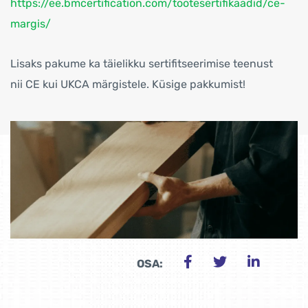
https://ee.bmcertification.com/tootesertifikaadid/ce-
margis/
Lisaks pakume ka täielikku sertifitseerimise teenust
nii CE kui UKCA märgistele. Küsige pakkumist!
OSA: