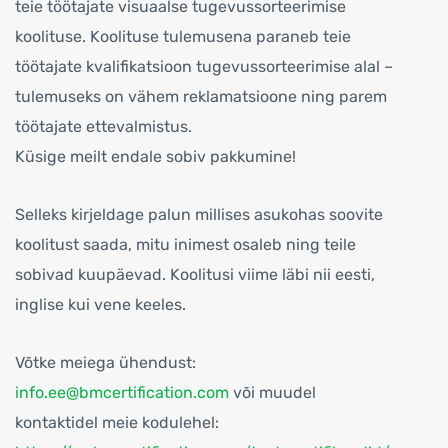
teie töötajate visuaalse tugevussorteerimise
koolituse. Koolituse tulemusena paraneb teie
töötajate kvalifikatsioon tugevussorteerimise alal –
tulemuseks on vähem reklamatsioone ning parem
töötajate ettevalmistus.
Küsige meilt endale sobiv pakkumine!
Selleks kirjeldage palun millises asukohas soovite
koolitust saada, mitu inimest osaleb ning teile
sobivad kuupäevad. Koolitusi viime läbi nii eesti,
inglise kui vene keeles.
Võtke meiega ühendust:
info.ee@bmcertification.com
või muudel
kontaktidel meie kodulehel: