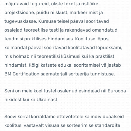
mõjutavaid tegureid, okste teket ja ristlõike
projektsioone, puidu niiskust, markeerimist ja
tugevusklasse. Kursuse teisel päeval sooritavad
osalejad teoreetilise testi ja rakendavad omandatud
teadmisi praktilises hindamises. Koolituse lõpus,
kolmandal päeval sooritavad koolitatavad lõpueksami,
mis hõlmab nii teoreetilisi küsimusi kui ka praktilist
hindamist. Kõigi katsete edukal sooritamisel väljastab
BM Certification saematerjali sorteerija tunnistuse.
Seni on meie koolitustel osalenud esindajad nii Euroopa
riikidest kui ka Ukrainast.
Soovi korral korraldame ettevõtetele ka individuaalseid
koolitusi vastavalt visuaalse sorteerimise standardite