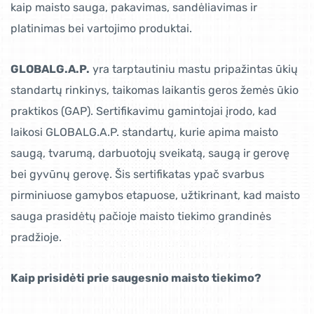
kaip maisto sauga, pakavimas, sandėliavimas ir
platinimas bei vartojimo produktai.
GLOBALG.A.P.
yra tarptautiniu mastu pripažintas ūkių
standartų rinkinys, taikomas laikantis geros žemės ūkio
praktikos (GAP). Sertifikavimu gamintojai įrodo, kad
laikosi GLOBALG.A.P. standartų, kurie apima maisto
saugą, tvarumą, darbuotojų sveikatą, saugą ir gerovę
bei gyvūnų gerovę. Šis sertifikatas ypač svarbus
pirminiuose gamybos etapuose, užtikrinant, kad maisto
sauga prasidėtų pačioje maisto tiekimo grandinės
pradžioje.
Kaip prisidėti prie saugesnio maisto tiekimo?