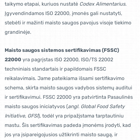
taikymo etapai, kuriuos nustatė
Codex Alimentarius
.
Įgyvendindamos ISO 22000, įmonės gali nustatyti,
stebėti ir mažinti maisto saugos pavojus visoje tiekimo
grandinėje.
Maisto saugos sistemos sertifikavimas (FSSC)
22000
yra pagrįstas ISO 22000, ISO/TS 22002
techniniais standartais ir papildomais FSSC
reikalavimais. Jame pateikiama išsami sertifikavimo
schema, skirta maisto saugos vadybos sistemų auditui
ir sertifikavimui. FSSC 22000 yra patvirtinta Pasaulinės
maisto saugos iniciatyvos (
angl. Global Food Safety
Initiative, GFSI
), todėl yra pripažįstama tarptautiniu
mastu. Šis sertifikavimas padeda įmonėms įrodyti, kad
jos yra įsipareigojusios užtikrinti maisto saugą, ir