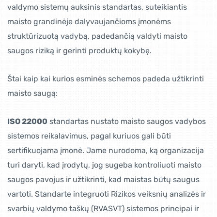
valdymo sistemų auksinis standartas, suteikiantis
maisto grandinėje dalyvaujančioms įmonėms
struktūrizuotą vadybą, padedančią valdyti maisto
saugos riziką ir gerinti produktų kokybę.
Štai kaip kai kurios esminės schemos padeda užtikrinti
maisto saugą:
ISO 22000
standartas nustato maisto saugos vadybos
sistemos reikalavimus, pagal kuriuos gali būti
sertifikuojama įmonė. Jame nurodoma, ką organizacija
turi daryti, kad įrodytų, jog sugeba kontroliuoti maisto
saugos pavojus ir užtikrinti, kad maistas būtų saugus
vartoti. Standarte integruoti Rizikos veiksnių analizės ir
svarbių valdymo taškų (RVASVT) sistemos principai ir