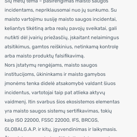
Šių metų tema – pasirengimas maisto saugos
incidentams, nepriklausomai nuo jų sunkumo. Su
maisto vartojimu susiję maisto saugos incidentai,
keliantys tikėtiną arba realų pavojų sveikatai, gali
nutikti dėl įvairių priežasčių, įskaitant nelaimingus
atsitikimus, gamtos reiškinius, netinkamą kontrolę
arba maisto produktų falsifikavimą.
Nors įstatymų rengėjams, maisto saugos
institucijoms, ūkininkams ir maisto gamybos
įmonėms tenka didelė atsakomybė valdant šiuos
incidentus, vartotojai taip pat atlieka aktyvų
vaidmenį. Itin svarbus šios ekosistemos elementas
yra maisto saugos sistemų sertifikavimas, tokių
kaip ISO 22000, FSSC 22000, IFS, BRCGS,
GLOBALG.A.P. ir kitų, įgyvendinimas ir laikymasis.