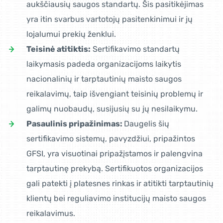
aukščiausių saugos standartų. Šis pasitikėjimas
yra itin svarbus vartotojų pasitenkinimui ir jų
lojalumui prekių ženklui.
Teisinė atitiktis:
Sertifikavimo standartų
laikymasis padeda organizacijoms laikytis
nacionalinių ir tarptautinių maisto saugos
reikalavimų, taip išvengiant teisinių problemų ir
galimų nuobaudų, susijusių su jų nesilaikymu.
Pasaulinis pripažinimas:
Daugelis šių
sertifikavimo sistemų, pavyzdžiui, pripažintos
GFSI, yra visuotinai pripažįstamos ir palengvina
tarptautinę prekybą. Sertifikuotos organizacijos
gali patekti į platesnes rinkas ir atitikti tarptautinių
klientų bei reguliavimo institucijų maisto saugos
reikalavimus.