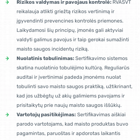
Rizikos valdymas ir pavojaus kontrolė:
RVASVT
reikalauja atlikti griežtą rizikos vertinimą ir
įgyvendinti prevencines kontrolės priemones.
Laikydamosi šių principų, įmonės gali aktyviai
valdyti galimus pavojus ir taip gerokai sumažinti
maisto saugos incidentų riziką.
Nuolatinis tobulinimas:
Sertifikavimo sistemos
skatina nuolatinio tobulėjimo kultūrą. Reguliarūs
auditai ir įvertinimai padeda įmonėms nuolat
tobulinti savo maisto saugos praktiką, užtikrinant,
kad jos užbėgtų už akių galimiems pavojams ir
prisitaikytų prie naujų maisto saugos iššūkių.
Vartotojų pasitikėjimas:
Sertifikavimas aiškiai
parodo vartotojams, kad maisto produktas buvo
pagamintas, paruoštas ir apdorotas laikantis