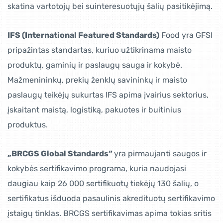
skatina vartotojų bei suinteresuotųjų šalių pasitikėjimą.
IFS (International Featured Standards)
Food yra GFSI
pripažintas standartas, kuriuo užtikrinama maisto
produktų, gaminių ir paslaugų sauga ir kokybė.
Mažmenininkų, prekių ženklų savininkų ir maisto
paslaugų teikėjų sukurtas IFS apima įvairius sektorius,
įskaitant maistą, logistiką, pakuotes ir buitinius
produktus.
„BRCGS Global Standards“
yra pirmaujanti saugos ir
kokybės sertifikavimo programa, kuria naudojasi
daugiau kaip 26 000 sertifikuotų tiekėjų 130 šalių, o
sertifikatus išduoda pasaulinis akredituotų sertifikavimo
įstaigų tinklas. BRCGS sertifikavimas apima tokias sritis