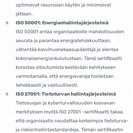
optimoivat resurssien käytön ja minimoivat
jätteen.
ISO 50001: Energianhallintajärjestelmä
ISO 50001 antaa organisaatioille mahdollisuuden
seurata ja parantaa energiatehokkuuttaan,
vähentää kasvihuonekaasupäästöjä ja alentaa
kokonaisenergiankulutustaan. Tämä sertifikaatti
korostaa sitoutumista kestävään kehitykseen
varmistamalla, että energiavaroja hoidetaan
tehokkaasti ja vastuullisesti.
ISO 27001: Tietoturvan hallintajärjestelmä
Tietosuojan ja kyberturvallisuuden kasvavan
merkityksen myötä ISO 27001 -sertifikaatti takaa,
että organisaatio noudattaa korkeimpia tietoturva-
ja riskienhallintastandardeja. Tämän sertifikaatin