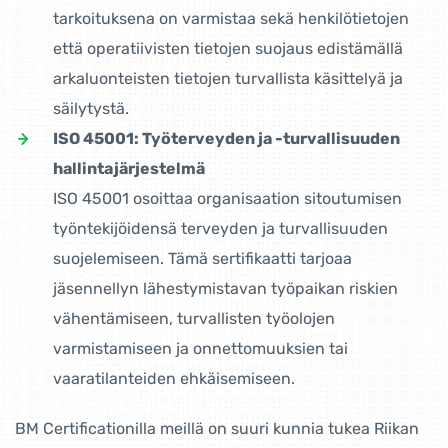
tarkoituksena on varmistaa sekä henkilötietojen
että operatiivisten tietojen suojaus edistämällä
arkaluonteisten tietojen turvallista käsittelyä ja
säilytystä.
ISO 45001: Työterveyden ja -turvallisuuden
hallintajärjestelmä
ISO 45001 osoittaa organisaation sitoutumisen
työntekijöidensä terveyden ja turvallisuuden
suojelemiseen. Tämä sertifikaatti tarjoaa
jäsennellyn lähestymistavan työpaikan riskien
vähentämiseen, turvallisten työolojen
varmistamiseen ja onnettomuuksien tai
vaaratilanteiden ehkäisemiseen.
BM Certificationilla meillä on suuri kunnia tukea Riikan