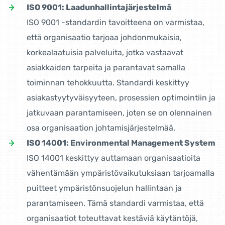
ISO 9001: Laadunhallintajärjestelmä
ISO 9001 -standardin tavoitteena on varmistaa,
että organisaatio tarjoaa johdonmukaisia,
korkealaatuisia palveluita, jotka vastaavat
asiakkaiden tarpeita ja parantavat samalla
toiminnan tehokkuutta. Standardi keskittyy
asiakastyytyväisyyteen, prosessien optimointiin ja
jatkuvaan parantamiseen, joten se on olennainen
osa organisaation johtamisjärjestelmää.
ISO 14001: Environmental Management System
ISO 14001 keskittyy auttamaan organisaatioita
vähentämään ympäristövaikutuksiaan tarjoamalla
puitteet ympäristönsuojelun hallintaan ja
parantamiseen. Tämä standardi varmistaa, että
organisaatiot toteuttavat kestäviä käytäntöjä,