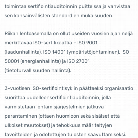
toimintaa sertifiointiauditoinnin puitteissa ja vahvistaa
sen kansainvälisten standardien mukaisuuden.
Riikan lentoasemalla on ollut useiden vuosien ajan neljä
merkittävää ISO-sertifikaattia – ISO 9001
(laadunhallinta), ISO 14001 (ympäristöjohtaminen), ISO
50001 (energianhallinta) ja ISO 27001
(tietoturvallisuuden hallinta).
3-vuotisen ISO-sertifiointisyklin päätteeksi organisaatio
suorittaa uudelleensertifiointiauditoinnin, jolla
varmistetaan johtamisjärjestelmien jatkuva
parantaminen (ottaen huomioon sekä sisäiset että
ulkoiset muutokset) ja tehokkuus määriteltyjen
tavoitteiden ja odotettujen tulosten saavuttamiseksi.