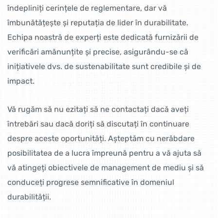
îndepliniți cerințele de reglementare, dar vă
îmbunătățește și reputația de lider în durabilitate.
Echipa noastră de experți este dedicată furnizării de
verificări amănunțite și precise, asigurându-se că
inițiativele dvs. de sustenabilitate sunt credibile și de
impact.
Vă rugăm să nu ezitați să ne contactați dacă aveți
întrebări sau dacă doriți să discutați în continuare
despre aceste oportunități. Așteptăm cu nerăbdare
posibilitatea de a lucra împreună pentru a vă ajuta să
vă atingeți obiectivele de management de mediu și să
conduceți progrese semnificative în domeniul
durabilității.