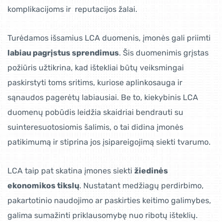
komplikacijoms ir reputacijos žalai.
Turėdamos išsamius LCA duomenis, įmonės gali priimti
labiau pagrįstus sprendimus
. Šis duomenimis grįstas
požiūris užtikrina, kad ištekliai būtų veiksmingai
paskirstyti toms sritims, kuriose aplinkosauga ir
sąnaudos pagerėtų labiausiai. Be to, kiekybinis LCA
duomenų pobūdis leidžia skaidriai bendrauti su
suinteresuotosiomis šalimis, o tai didina įmonės
patikimumą ir stiprina jos įsipareigojimą siekti tvarumo.
LCA taip pat skatina įmones siekti
žiedinės
ekonomikos tikslų
. Nustatant medžiagų perdirbimo,
pakartotinio naudojimo ar paskirties keitimo galimybes,
galima sumažinti priklausomybę nuo ribotų išteklių.