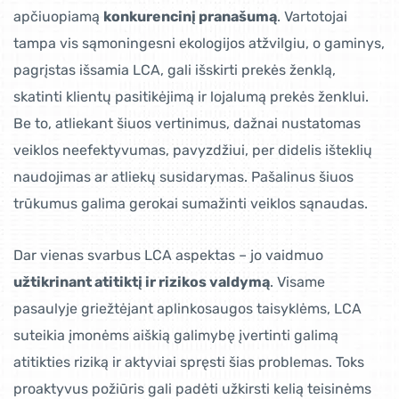
apčiuopiamą
konkurencinį pranašumą
. Vartotojai
tampa vis sąmoningesni ekologijos atžvilgiu, o gaminys,
pagrįstas išsamia LCA, gali išskirti prekės ženklą,
skatinti klientų pasitikėjimą ir lojalumą prekės ženklui.
Be to, atliekant šiuos vertinimus, dažnai nustatomas
veiklos neefektyvumas, pavyzdžiui, per didelis išteklių
naudojimas ar atliekų susidarymas. Pašalinus šiuos
trūkumus galima gerokai sumažinti veiklos sąnaudas.
Dar vienas svarbus LCA aspektas – jo vaidmuo
užtikrinant atitiktį ir rizikos valdymą
. Visame
pasaulyje griežtėjant aplinkosaugos taisyklėms, LCA
suteikia įmonėms aiškią galimybę įvertinti galimą
atitikties riziką ir aktyviai spręsti šias problemas. Toks
proaktyvus požiūris gali padėti užkirsti kelią teisinėms