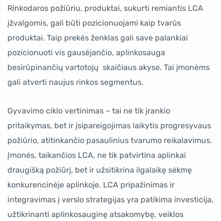
Rinkodaros požiūriu, produktai, sukurti remiantis LCA
įžvalgomis, gali būti pozicionuojami kaip tvarūs
produktai. Taip prekės ženklas gali save palankiai
pozicionuoti vis gausėjančio, aplinkosauga
besirūpinančių vartotojų skaičiaus akyse. Tai įmonėms
gali atverti naujus rinkos segmentus.
Gyvavimo ciklo vertinimas – tai ne tik įrankio
pritaikymas, bet ir įsipareigojimas laikytis progresyvaus
požiūrio, atitinkančio pasaulinius tvarumo reikalavimus.
Įmonės, taikančios LCA, ne tik patvirtina aplinkai
draugišką požiūrį, bet ir užsitikrina ilgalaikę sėkmę
konkurencinėje aplinkoje. LCA pripažinimas ir
integravimas į verslo strategijas yra patikima investicija,
užtikrinanti aplinkosauginę atsakomybę, veiklos