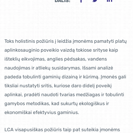
DALIS:
Toks holistinis požiūris į leidžia įmonėms pamatyti platų
aplinkosauginio poveikio vaizdą tokiose srityse kaip
išteklių eikvojimas, anglies pėdsakas, vandens
naudojimas ir atliekų susidarymas. Išsami analizė
padeda tobulinti gaminių dizainą ir kūrimą. Įmonės gali
tiksliai nustatyti sritis, kuriose daro didelį poveikį
aplinkai, pradėti naudoti tvarias medžiagas ir tobulinti
gamybos metodikas, kad sukurtų ekologiškus ir
ekonomiškai efektyvius gaminius.
LCA visapusiškas požiūris taip pat suteikia įmonėms