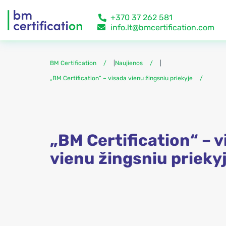
+370 37 262 581
info.lt@bmcertification.com
BM Certification
|
Naujienos
|
„BM Certification“ – visada vienu žingsniu priekyje
„BM Certification“ – 
vienu žingsniu prieky