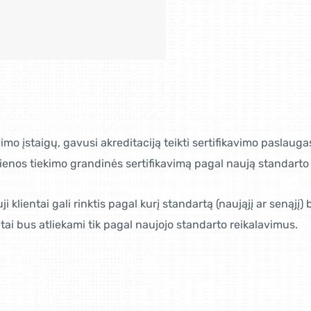
vimo įstaigų, gavusi akreditaciją teikti sertifikavimo paslaug
enos tiekimo grandinės sertifikavimą pagal naują standart
i klientai gali rinktis pagal kurį standartą (naująjį ar senąjį
tai bus atliekami tik pagal naujojo standarto reikalavimus.