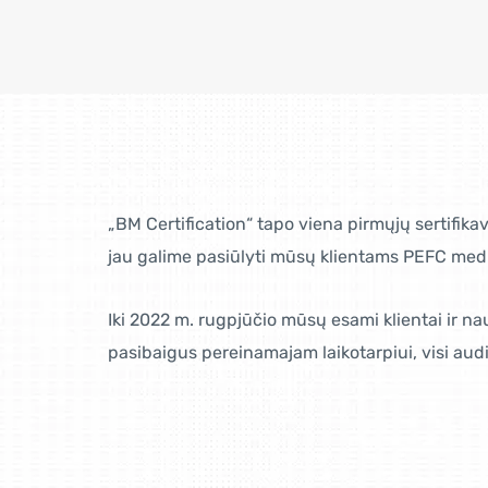
„BM Certification“ tapo viena pirmųjų sertifika
jau galime pasiūlyti mūsų klientams PEFC medi
Iki 2022 m. rugpjūčio mūsų esami klientai ir nauj
pasibaigus pereinamajam laikotarpiui, visi audi