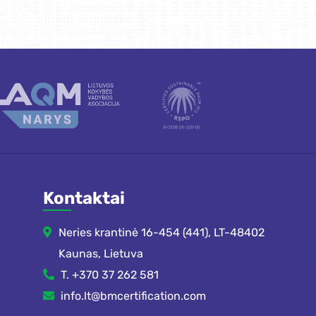
Kontaktai
Neries krantinė 16-454 (441), LT-48402
Kaunas, Lietuva
T. +370 37 262 581
info.lt@bmcertification.com