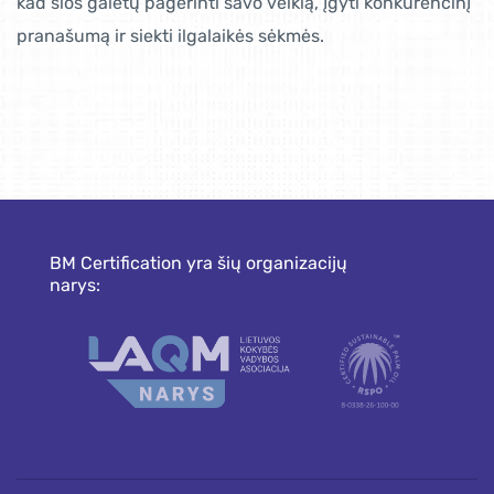
kad šios galėtų pagerinti savo veiklą, įgyti konkurencinį
pranašumą ir siekti ilgalaikės sėkmės.
BM Certification yra šių organizacijų
narys: