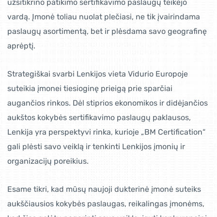
užsitikrino patikimo sertifikavimo paslaugų teikėjo
vardą. Įmonė toliau nuolat plečiasi, ne tik įvairindama
paslaugų asortimentą, bet ir plėsdama savo geografinę
aprėptį.
Strategiškai svarbi Lenkijos vieta Vidurio Europoje
suteikia įmonei tiesioginę prieigą prie sparčiai
augančios rinkos. Dėl stiprios ekonomikos ir didėjančios
aukštos kokybės sertifikavimo paslaugų paklausos,
Lenkija yra perspektyvi rinka, kurioje „BM Certification“
gali plėsti savo veiklą ir tenkinti Lenkijos įmonių ir
organizacijų poreikius.
Esame tikri, kad mūsų naujoji dukterinė įmonė suteiks
aukščiausios kokybės paslaugas, reikalingas įmonėms,