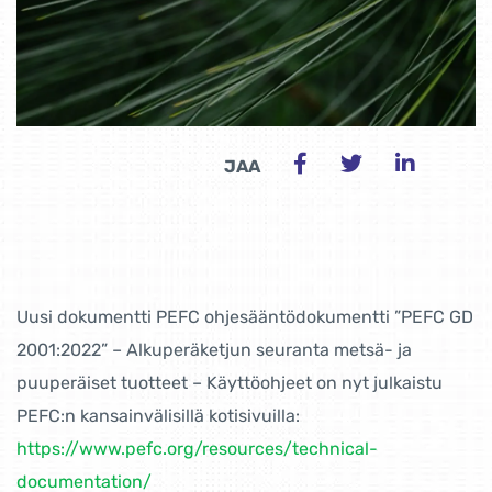
JAA
Uusi dokumentti PEFC ohjesääntödokumentti ”PEFC GD
2001:2022” – Alkuperäketjun seuranta metsä- ja
puuperäiset tuotteet – Käyttöohjeet on nyt julkaistu
PEFC:n kansainvälisillä kotisivuilla:
https://www.pefc.org/resources/technical-
documentation/