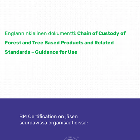
Englanninkielinen dokumentti:
Chain of Custody of
Forest and Tree Based Products and Related
Standards – Guidance for Use
BM Certification on jäsen
seuraavissa organisaatioissa: