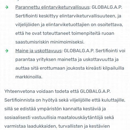
Parannettu elintarviketurvallisuus
: GLOBALG.A.P.
Sertifiointi keskittyy elintarviketurvallisuuteen, ja
viljelijöiden ja elintarviketuottajien on osoitettava,
että he ovat toteuttaneet toimenpiteitä ruoan
saastumisriskin minimoimiseksi.
Maine ja uskottavuus
: GLOBALG.A.P. Sertifiointi voi
parantaa yrityksen mainetta ja uskottavuutta ja
auttaa sitä erottumaan joukosta kireästi kilpailuilla
markkinoilla.
Yhteenvetona voidaan todeta että GLOBALG.A.P.
Sertifioinnista on hyötyä sekä viljelijöille että kuluttajille,
sillä se edistää ympäristön kannalta kestäviä ja
sosiaalisesti vastuullisia maatalouskäytäntöjä sekä
varmistaa laadukkaiden, turvallisten ja kestävien