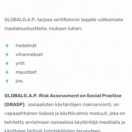
GLOBALG.A.P
.
tarjoaa sertifioinnin laajalle valikoimalle
maataloustuotteita, mukaan lukien:
hedelmät
vihannekset
yrtit
mausteet
jne.
GLOBALG.A.P.
Risk Assessment on Social Practice
(GRASP)
, sosiaalisten käytäntöjen riskinarvionti, on
vapaaehtoinen lisäosa ja käyttövalmis moduuli, joka on
kehitetty arvioimaan sosiaalisia käytäntöjä maatilalla ja
käsittelee tiettyjä työntekijöiden terveyteen,