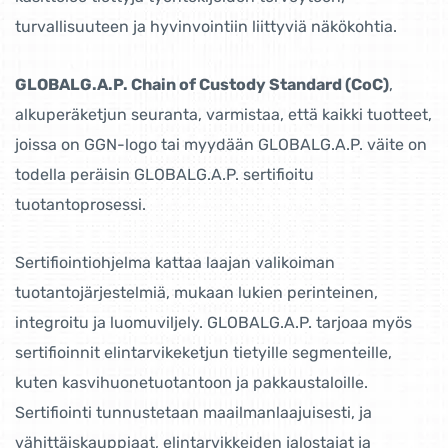
turvallisuuteen ja hyvinvointiin liittyviä näkökohtia.
GLOBALG.A.P. Chain of Custody Standard (CoC)
,
alkuperäketjun seuranta, varmistaa, että kaikki tuotteet,
joissa on GGN-logo tai myydään GLOBALG.A.P. väite on
todella peräisin GLOBALG.A.P. sertifioitu
tuotantoprosessi.
Sertifiointiohjelma kattaa laajan valikoiman
tuotantojärjestelmiä, mukaan lukien perinteinen,
integroitu ja luomuviljely. GLOBALG.A.P. tarjoaa myös
sertifioinnit elintarvikeketjun tietyille segmenteille,
kuten kasvihuonetuotantoon ja pakkaustaloille.
Sertifiointi tunnustetaan maailmanlaajuisesti, ja
vähittäiskauppiaat, elintarvikkeiden jalostajat ja