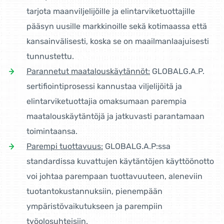
tarjota maanviljelijöille ja elintarviketuottajille
pääsyn uusille markkinoille sekä kotimaassa että
kansainvälisesti, koska se on maailmanlaajuisesti
tunnustettu.
Parannetut maatalouskäytännöt:
GLOBALG.A.P.
sertifiointiprosessi kannustaa viljelijöitä ja
elintarviketuottajia omaksumaan parempia
maatalouskäytäntöjä ja jatkuvasti parantamaan
toimintaansa.
Parempi tuottavuus:
GLOBALG.A.P:ssa
standardissa kuvattujen käytäntöjen käyttöönotto
voi johtaa parempaan tuottavuuteen, aleneviin
tuotantokustannuksiin, pienempään
ympäristövaikutukseen ja parempiin
työolosuhteisiin.