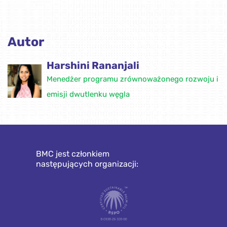
Autor
Harshini Rananjali
Menedżer programu zrównoważonego rozwoju i
emisji dwutlenku węgla
BMC jest członkiem
następujących organizacji: