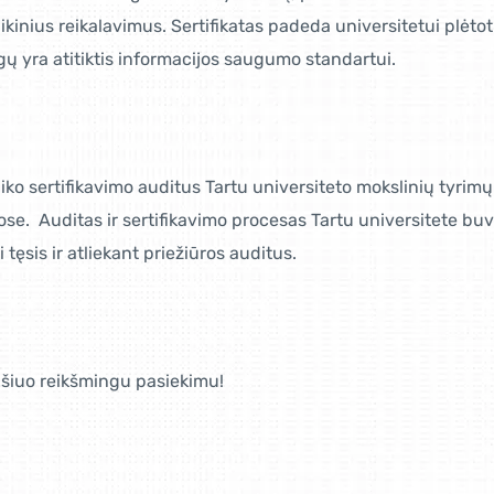
laikinius reikalavimus. Sertifikatas padeda universitetui plėt
gų yra atitiktis informacijos saugumo standartui.
liko sertifikavimo auditus Tartu universiteto mokslinių tyrim
uose. Auditas ir sertifikavimo procesas Tartu universitete bu
ęsis ir atliekant priežiūros auditus.
šiuo reikšmingu pasiekimu!