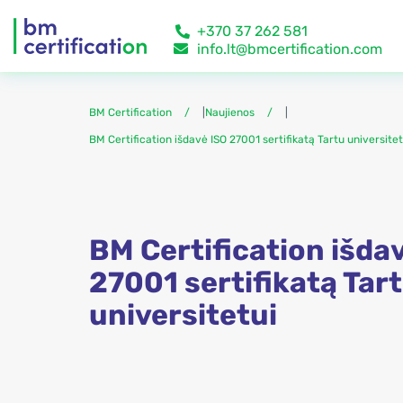
+370 37 262 581
info.lt@bmcertification.com
BM Certification
|
Naujienos
|
BM Certification išdavė ISO 27001 sertifikatą Tartu universitet
BM Certification išda
27001 sertifikatą Tar
universitetui