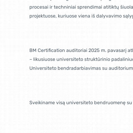
procesai ir techniniai sprendimai atitiktų šiuo
projektuose, kuriuose viena iš dalyvavimo sąly
BM Certification auditoriai 2025 m. pavasarį at
– likusiuose universiteto struktūrinio padalini
Universiteto bendradarbiavimas su auditoriumi t
Sveikiname visą universiteto bendruomenę su 