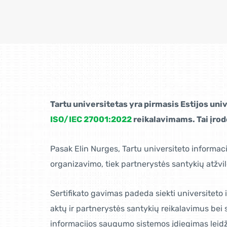
Tartu universitetas yra pirmasis Estijos univ
ISO/IEC 27001:2022
reikalavimams. Tai įrodo
Pasak Elin Nurges, Tartu universiteto informac
organizavimo, tiek partnerystės santykių atžvil
Sertifikato gavimas padeda siekti universiteto i
aktų ir partnerystės santykių reikalavimus bei s
informacijos saugumo sistemos įdiegimas leidžia