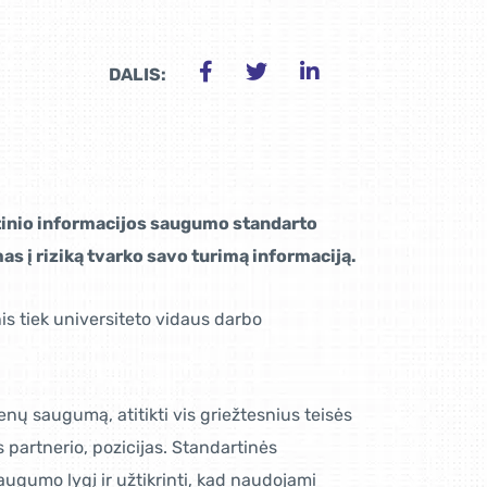
DALIS:
autinio informacijos saugumo standarto
as į riziką tvarko savo turimą informaciją.
is tiek universiteto vidaus darbo
menų saugumą, atitikti vis griežtesnius teisės
s partnerio, pozicijas. Standartinės
augumo lygį ir užtikrinti, kad naudojami