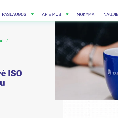
PASLAUGOS
APIE MUS
MOKYMAI
NAUJI
ui
vė ISO
tu