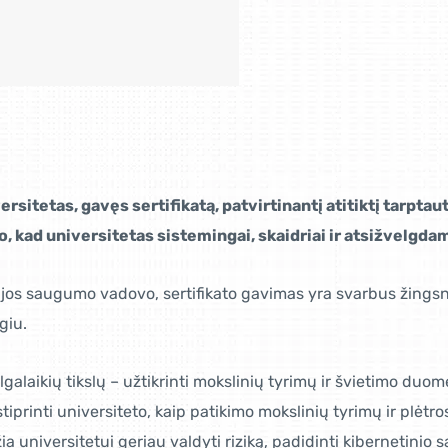
ersitetas, gavęs sertifikatą, patvirtinantį atitiktį tarpt
, kad universitetas sistemingai, skaidriai ir atsižvelgdam
ijos saugumo vadovo, sertifikato gavimas yra svarbus žingsn
giu.
lgalaikių tikslų – užtikrinti mokslinių tyrimų ir švietimo duo
tiprinti universiteto, kaip patikimo mokslinių tyrimų ir plėtro
 universitetui geriau valdyti riziką, padidinti kibernetinio s