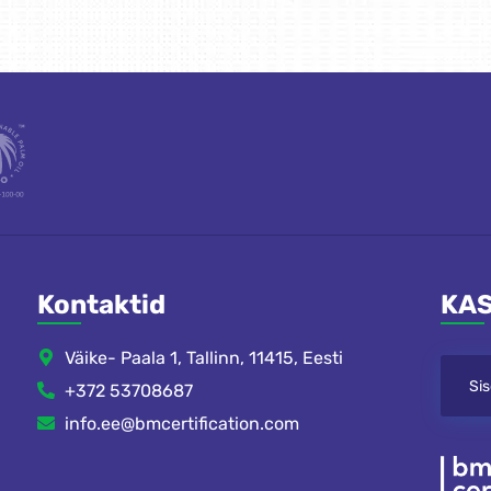
Kontaktid
KAS
Väike- Paala 1, Tallinn, 11415, Eesti
+372 53708687
info.ee@bmcertification.com