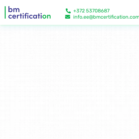
+372 53708687
info.ee@bmcertification.co