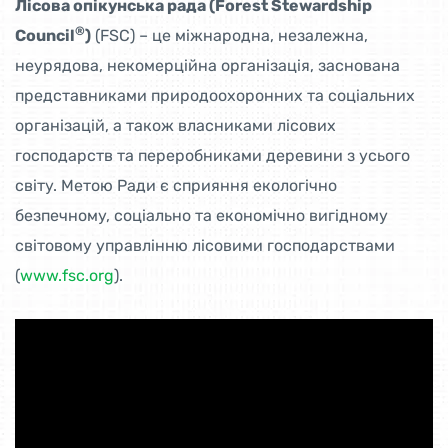
Лісова опікунська рада (Forest Stewardship
®
Council
)
(FSC) – це міжнародна, незалежна,
неурядова, некомерційна організація, заснована
представниками природоохоронних та соціальних
організацій, а також власниками лісових
господарств та переробниками деревини з усього
світу. Метою Ради є сприяння екологічно
безпечному, соціально та економічно вигідному
світовому управлінню лісовими господарствами
(
www.fsc.org
).